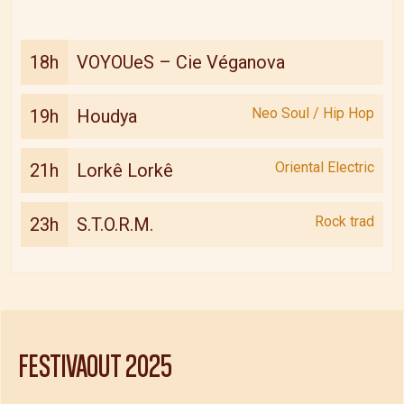
18h
VOYOUeS – Cie Véganova
Neo Soul / Hip Hop
19h
Houdya
Oriental Electric
21h
Lorkê Lorkê
Rock trad
23h
S.T.O.R.M.
FESTIVAOUT
2025