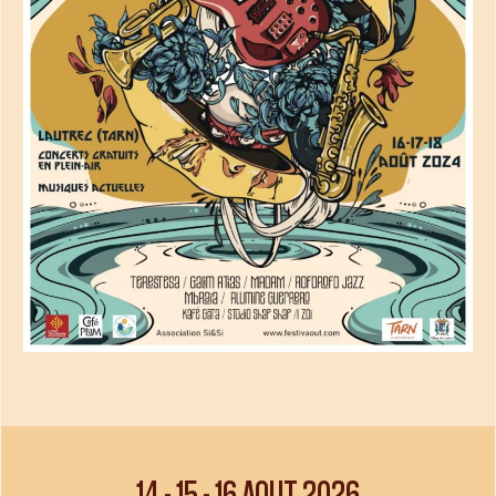
14
-
15
-
16 AOUT 2026