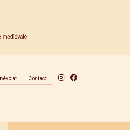
té médiévale
névolat
Contact