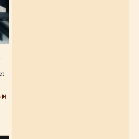
.
et
s