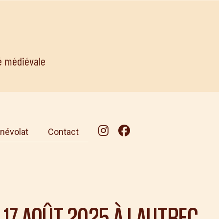
té médiévale
névolat
Contact
17 AOÛT 2025
À LAUTREC