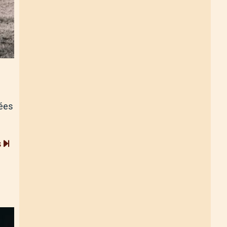
lées
s