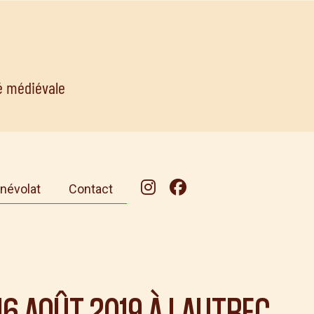
té médiévale
névolat
Contact
16 AOÛT 2019
À LAUTREC